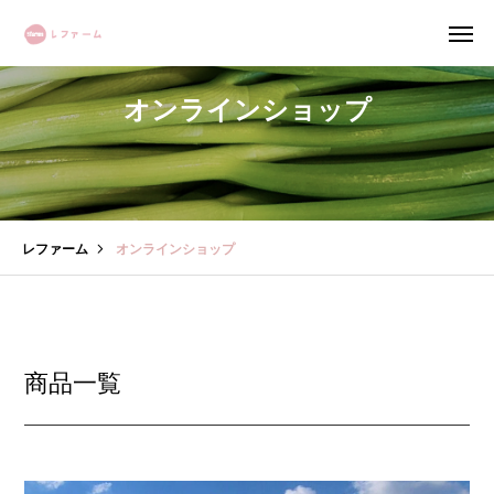
オンラインショップ
農業サポート 詳しく見る
ログイン
マイページ
レファーム
オンラインショップ
カート
レファームについて
農業サポート事業
商品一覧
野菜栽培事業
「農福連携」とは？