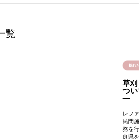
一覧
採れ
草刈
つい
―
レフ
民間
務を行
良県