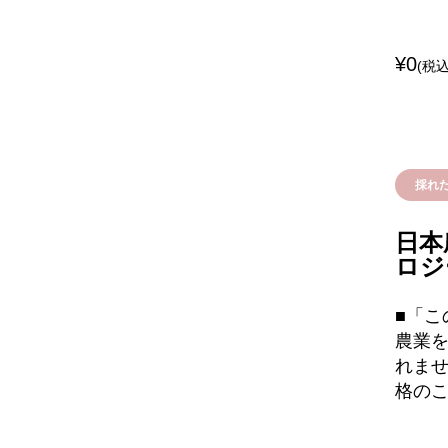
¥0
(税込
採れ
日本
ロジ
■「
農業
れま
格の