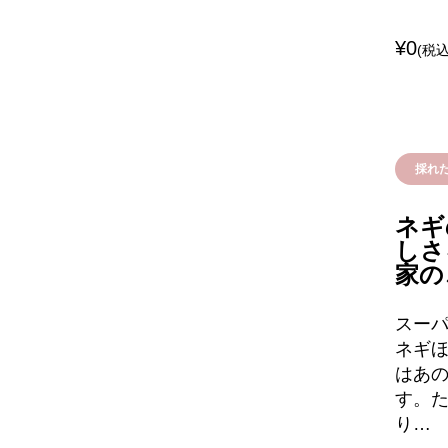
¥0
(税込
採れ
ネギ
しさ
家の
スー
ネギ
はあ
す。
り…