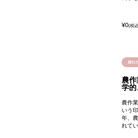
¥0
(税込
採れ
農作
学的
農作
いう
年、農
れて