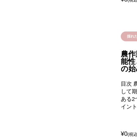
(税込
採れ
農作
能性
の始
目次 
して期
ある2
イント
¥0
(税込