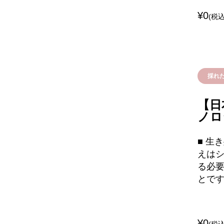
¥0
(税込
採れ
【日
ノロ
■ 生
えはシ
る必
とです
¥0