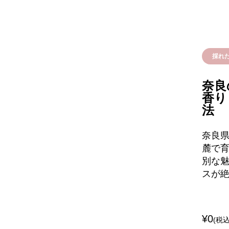
採れ
奈良
香り
法
奈良
麓で
別な
スが
¥0
(税込