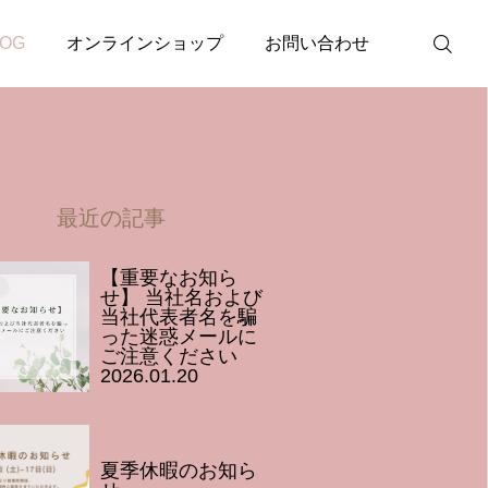
できる3つの工夫】
LOG
オンラインショップ
お問い合わせ
農業サポート
詳しく見る
最近の記事
ログイン
【重要なお知ら
せ】 当社名および
当社代表者名を騙
マイページ
った迷惑メールに
ご注意ください
2026.01.20
カート
夏季休暇のお知ら