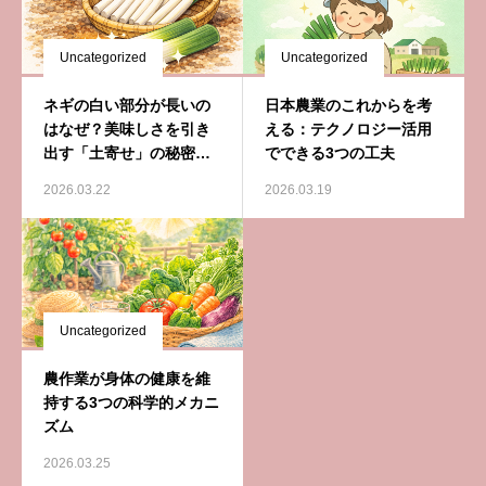
Uncategorized
Uncategorized
ネギの白い部分が長いの
日本農業のこれからを考
はなぜ？美味しさを引き
える：テクノロジー活用
出す「土寄せ」の秘密と
でできる3つの工夫
農家のこだわり
2026.03.22
2026.03.19
Uncategorized
農作業が身体の健康を維
持する3つの科学的メカニ
ズム
2026.03.25