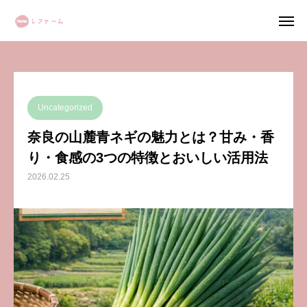
レファームHOME
BLOG
Uncategorized
奈良の山麓青ネギの魅力とは？甘み・香り・食感の3つの特徴とおいしい活用法
農業サポート 詳しく見る
Uncategorized
ログイン
マイページ
奈良の山麓青ネギの魅力とは？甘み・香
り・食感の3つの特徴とおいしい活用法
カート
2026.02.25
レファームについて
農業サポート事業
野菜栽培事業
「農福連携」とは？