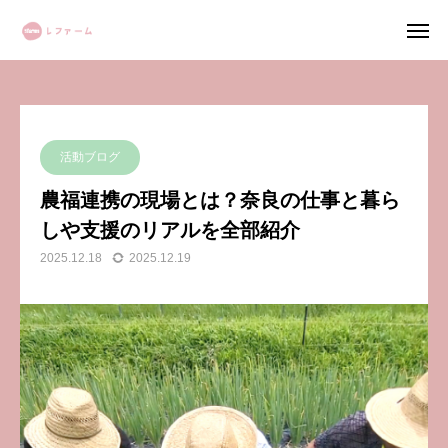
レファームHOME
BLOG
活動ブログ
農福連携の現場とは？奈良の仕事と暮らしや支援のリアルを全部紹介
農業サポート 詳しく見る
活動ブログ
ログイン
マイページ
農福連携の現場とは？奈良の仕事と暮ら
しや支援のリアルを全部紹介
カート
2025.12.18
2025.12.19
レファームについて
農業サポート事業
野菜栽培事業
「農福連携」とは？