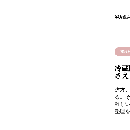
¥0
(税込
採れ
冷蔵
さえ
夕方
る。そ
難し
整理