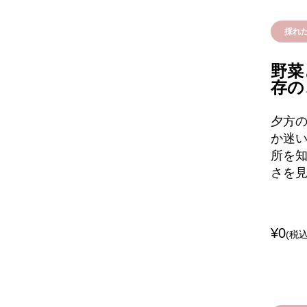
採れ
野菜
存の
夕方
か迷い
所を
さを
¥0
(税込