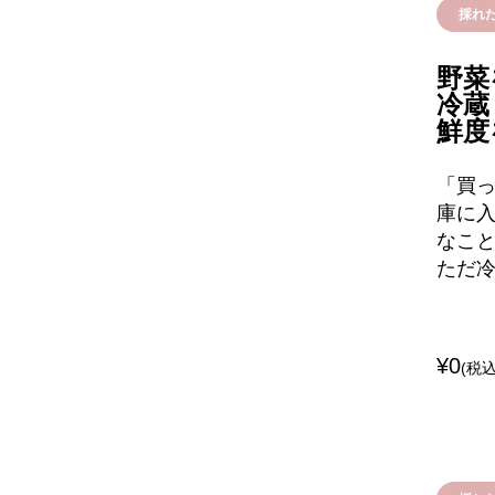
採れ
野菜
冷蔵
鮮度
「買
庫に入
なこと
ただ
¥0
(税込