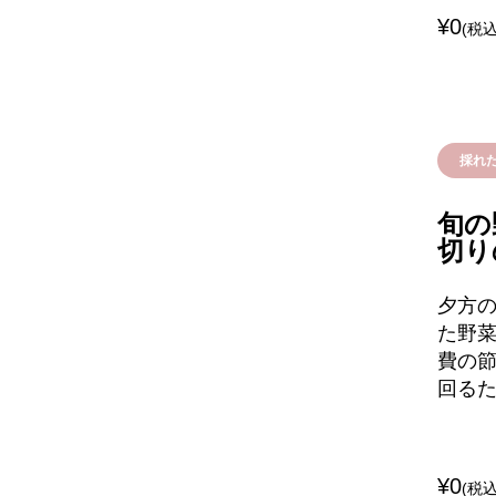
¥0
(税込
採れ
旬の
切り
夕方
た野菜
費の
回る
¥0
(税込